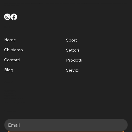
FunSport offre un servizio di qualità finalizzato a soddisfare le esigenze di tutti i clienti sia Pubblici che Privati per quanto riguarda la fornitura la posa e la manutenzione di attrezzature sportive
e ludiche per Sardegna
Menù
Home
Sport
Chi siamo
Settori
Contatti
Prodotti
Blog
Servizi
Contatti
+39 329 1624530
+39 3405969881
info@funsports.it
commerciale@funsports.it
Via Firenze 7 Selargius, 09047
Newsletter