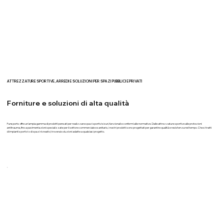
ATTREZZATURE SPORTIVE, ARREDI E SOLUZIONI PER SPAZI PUBBLICI E PRIVATI
Forniture e soluzioni di alta qualità
Funsports offre un'ampia gamma di prodotti pensati per realizzare spazi sportivi sicuri, funzionali e conformi alle normative. Dalle attrezzature sportive alle protezioni
antitrauma, fino a pavimentazioni specializzate per il settore commerciale e sanitario, i nostri prodotti sono progettati per garantire qualità e resistenza nel tempo. Che si tratti
di impianti sportivi o di spazi ricreativi, troverai soluzioni adatte a qualsiasi progetto.