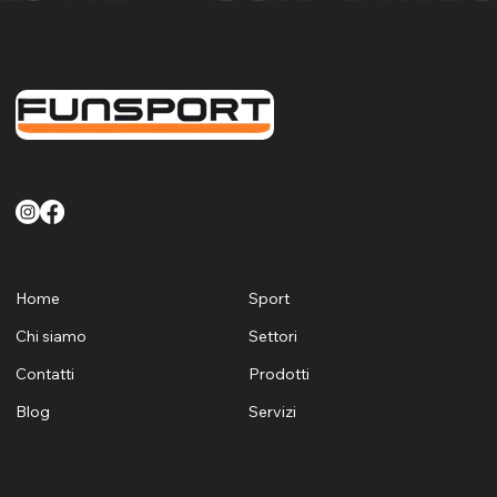
FunSport offre un servizio di qualità finalizzato a soddisfare le esigenze di tutti i clienti sia Pubblici che Privati per quanto riguarda la fornitura la posa e la manutenzione di attrezzature sportive
e ludiche per Sardegna
Menù
Home
Sport
Chi siamo
Settori
Contatti
Prodotti
Blog
Servizi
Contatti
+39 329 1624530