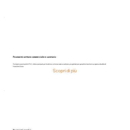
Pavimenti settore commerciale e sanitario
Forniamo pavimenti in PVC, vinile e parquet per il settore commerciale e sanitario, progettati per garantire resistenza, igiene e facilità di
manutenzione.
Scopri di più