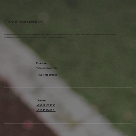
Come contattarci
Non importa quanto grande o piccolo sia il progetto: il nostro team è pronto a offrirti consulenza e supporto per trovare la soluzione più adatta alle tue esigenze.
Contattaci per maggiori informazioni o per richiedere un preventivo personalizzato.
Posizione
Via Firenze 7, Cagliari 09126
Trovaci nella mappa
Telefono
+39 329 1624530
+39 340 5969881