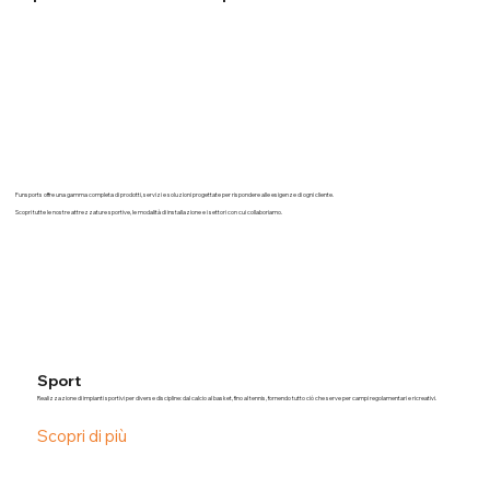
Funsports offre una gamma completa di prodotti, servizi e soluzioni progettate per rispondere alle esigenze di ogni cliente.
Scopri tutte le nostre attrezzature sportive, le modalità di installazione e i settori con cui collaboriamo.
Sport
Realizzazione di impianti sportivi per diverse discipline: dal calcio al basket, fino al tennis, fornendo tutto ciò che serve per campi regolamentari e ricreativi.
Scopri di più