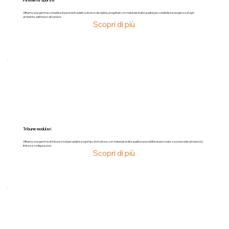
Pavimenti sportivi
Offriamo una gamma completa di pavimenti adatti a diverse discipline, progettati con materiali di alta qualità per soddisfare le esigenze di ogni
ambiente, dall’indoor all’outdoor.
Scopri di più
Tribune modulari
Offriamo una gamma di tribune modulari adatte a ogni tipo di struttura, con materiali di alta qualità e possibilità di personalizzazione nelle dimensioni,
finiture e configurazioni.
Scopri di più