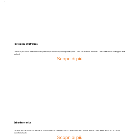
Protezioni antitrauma
Le nostre protezioni antitrauma sono pensate per impianti sportivi e palestre, realizzate con materiali ammortizzanti certificati per proteggere atleti
e utenti.
Scopri di più
Erba decorativa
Offriamo una vasta gamma di erba decorativa sintetica, ideale per giardini, terrazzi e aree ricreative, resistente agli agenti atmosferici e con un
aspetto naturale.
Scopri di più