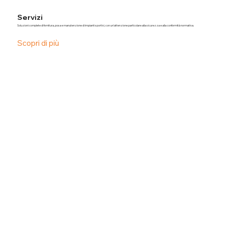
Servizi
Soluzioni complete di fornitura, posa e manutenzione di impianti sportivi, con un'attenzione particolare alla sicurezza e alla conformità normativa.
Scopri di più