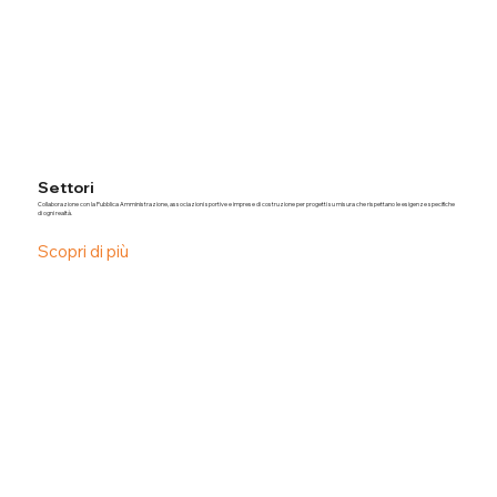
Settori
Collaborazione con la Pubblica Amministrazione, associazioni sportive e imprese di costruzione per progetti su misura che rispettano le esigenze specifiche
di ogni realtà.
Scopri di più