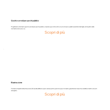
Giochi e arredi per parchi pubblici
Progettiamo e forniamo giochi e arredi per parchi pubblici, creando spazi di incontro sicuri e inclusivi, adatti a bambini e famiglie, nel rispetto delle
normative di sicurezza.
Scopri di più
Illuminazione
Forniamo impianti di illuminazione LED ad alta efficienza per campi sportivi, parchi e spazi ricreativi, garantendo massima visibilità e ridotti consumi
energetici.
Scopri di più