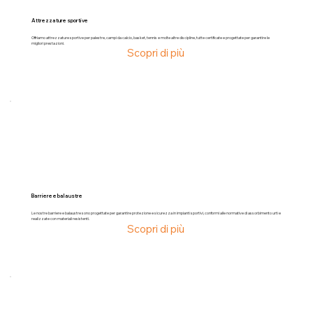
Attrezzature sportive
Offriamo attrezzature sportive per palestre, campi da calcio, basket, tennis e molte altre discipline, tutte certificate e progettate per garantire le
migliori prestazioni.
Scopri di più
Barriere e balaustre
Le nostre barriere e balaustre sono progettate per garantire protezione e sicurezza in impianti sportivi, conformi alle normative di assorbimento urti e
realizzate con materiali resistenti.
Scopri di più