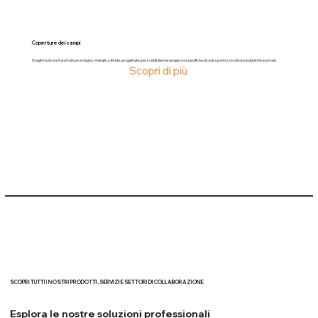
Coperture dei campi
Scegli tra le nostre strutture in legno, metallo o ibride, progettate per soddisfare le esigenze specifiche di club sportivi, strutture pubbliche e privati.
Scopri di più
SCOPRI TUTTI I NOSTRI PRODOTTI, SERVIZI E SETTORI DI COLLABORAZIONE
Esplora le nostre soluzioni professionali