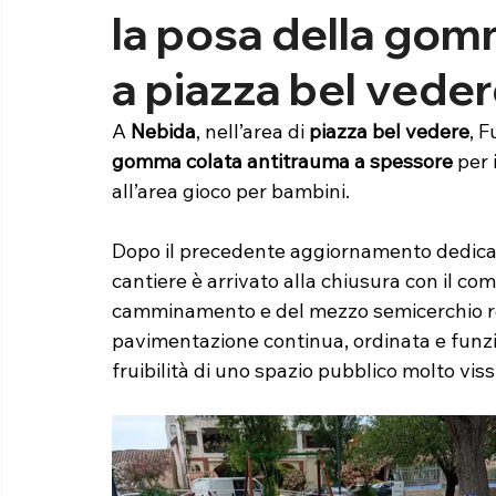
la posa della gom
a piazza bel vede
A 
Nebida
, nell’area di 
piazza bel vedere
, F
gomma colata antitrauma a spessore
 per
all’area gioco per bambini.
Dopo il precedente aggiornamento dedicato 
cantiere è arrivato alla chiusura con il co
camminamento e del mezzo semicerchio rosso
pavimentazione continua, ordinata e funzio
fruibilità di uno spazio pubblico molto vissu