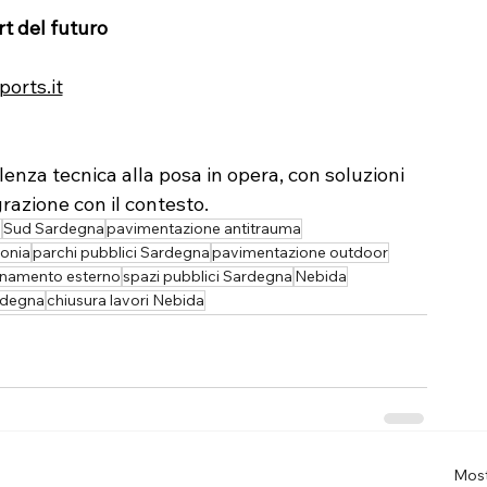
rt del futuro
orts.it
nza tecnica alla posa in opera, con soluzioni 
razione con il contesto.
s
Sud Sardegna
pavimentazione antitrauma
onia
parchi pubblici Sardegna
pavimentazione outdoor
namento esterno
spazi pubblici Sardegna
Nebida
rdegna
chiusura lavori Nebida
Most