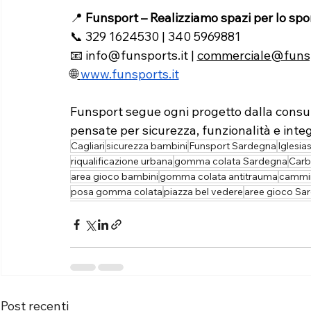
📍 
Funsport – Realizziamo spazi per lo spo
📞 329 1624530 | 340 5969881
📧 
info@funsports.it
 | 
commerciale@funsp
🌐
www.funsports.it
Funsport segue ogni progetto dalla consule
pensate per sicurezza, funzionalità e integ
Cagliari
sicurezza bambini
Funsport Sardegna
Iglesia
riqualificazione urbana
gomma colata Sardegna
Carb
area gioco bambini
gomma colata antitrauma
cammi
posa gomma colata
piazza bel vedere
aree gioco Sa
Post recenti