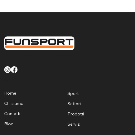
Assemini: rete parapalloni per la
protezione del controsoffitto nella
palestra da basket
FunSport offre un servizio di qualità finalizzato a soddisfare le esigenze di tutti i clienti sia Pubblici che Privati per quanto riguarda la fornitura la posa e la manutenzione di attrezzature sportive
e ludiche per Sardegna
Menù
Home
Sport
Chi siamo
Settori
Contatti
Prodotti
Blog
Servizi