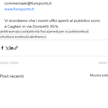
commerciale@funsports.it 
www.funsports.it
Vi ricordiamo che i nostri uffici aperti al pubblico sono 
a Cagliari, in via Donizetti 30/b
antitrauma
scuola
attività fisica
arredi per scuole
workout
struttura workout
calisthenics
Mostra tutti
Post recenti