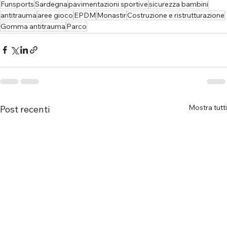
Funsports
Sardegna
pavimentazioni sportive
sicurezza bambini
antitrauma
aree gioco
EPDM
Monastir
Costruzione e ristrutturazione
Gomma antitrauma
Parco
Mostra tutti
Post recenti