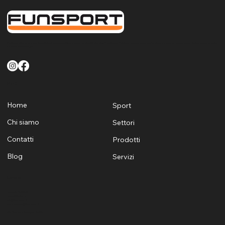
FunSport offre un servizio di qualità finalizzato a soddisfare le esigenze di tutti i clienti sia Pubblici che Privati per quanto riguarda la fornitura la posa e la manutenzione di attrezzature sportive
e ludiche per Sardegna
Menù
Home
Sport
Chi siamo
Settori
Contatti
Prodotti
Blog
Servizi
Contatti
+39 329 1624530
+39 3405969881
info@funsports.it
commerciale@funsports.it
Via Firenze 7 Selargius, 09047