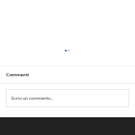
Commenti
Scrivi un commento...
Assemini: rete parapalloni per la
protezione del controsoffitto nella
palestra da basket