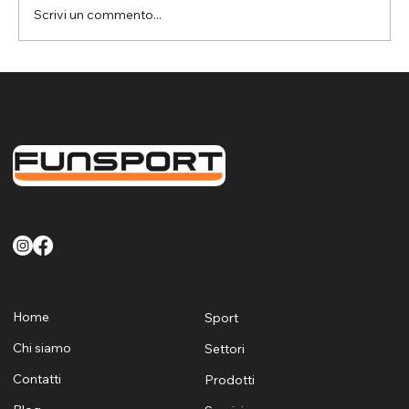
Scrivi un commento...
Assemini: rete parapalloni per la
protezione del controsoffitto nella
palestra da basket
FunSport offre un servizio di qualità finalizzato a soddisfare le esigenze di tutti i clienti sia Pubblici che Privati per quanto riguarda la fornitura la posa e la manutenzione di attrezzature sportive
e ludiche per Sardegna
Menù
Home
Sport
Chi siamo
Settori
Contatti
Prodotti