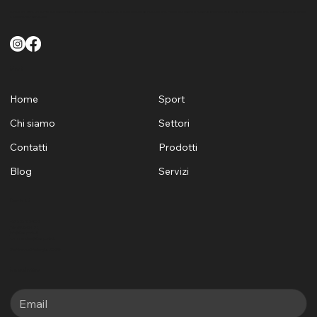
FunSport offre un servizio di qualità finalizzato a soddisfare le esigenze di tutti i clienti sia Pubblici che Privati per quanto riguarda la fornitura la posa e la manutenzione di attrezzature sportive
e ludiche per Sardegna
Menù
Home
Sport
Chi siamo
Settori
Contatti
Prodotti
Blog
Servizi
Contatti
+39 329 1624530
+39 3405969881
info@funsports.it
commerciale@funsports.it
Via Firenze 7 Selargius, 09047
Newsletter