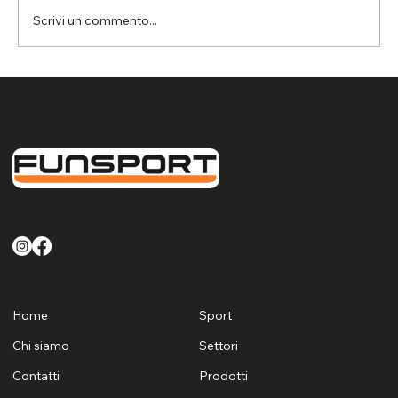
Scrivi un commento...
Assemini: rete parapalloni per la
protezione del controsoffitto nella
palestra da basket
FunSport offre un servizio di qualità finalizzato a soddisfare le esigenze di tutti i clienti sia Pubblici che Privati per quanto riguarda la fornitura la posa e la manutenzione di attrezzature sportive
e ludiche per Sardegna
Menù
Home
Sport
Chi siamo
Settori
Contatti
Prodotti