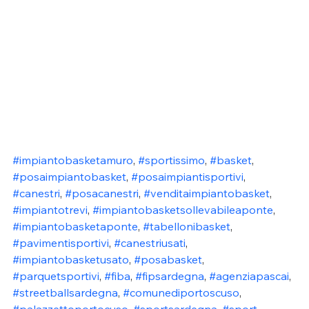
#impiantobasketamuro
, 
#sportissimo
, 
#basket
, 
#posaimpiantobasket
, 
#posaimpiantisportivi
, 
#canestri
, 
#posacanestri
, 
#venditaimpiantobasket
, 
#impiantotrevi
, 
#impiantobasketsollevabileaponte
, 
#impiantobasketaponte
, 
#tabellonibasket
, 
#pavimentisportivi
, 
#canestriusati
, 
#impiantobasketusato
, 
#posabasket
, 
#parquetsportivi
, 
#fiba
, 
#fipsardegna
, 
#agenziapascai
, 
#streetballsardegna
, 
#comunediportoscuso
, 