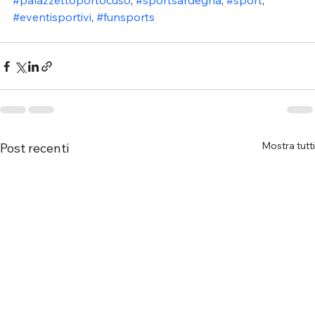
#palazzettoportocuso
, 
#sportsardegna
, 
#sport
, 
#eventisportivi
, 
#funsports
Mostra tutti
Post recenti