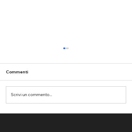
Commenti
Scrivi un commento...
Assemini: rete parapalloni per la
protezione del controsoffitto nella
palestra da basket