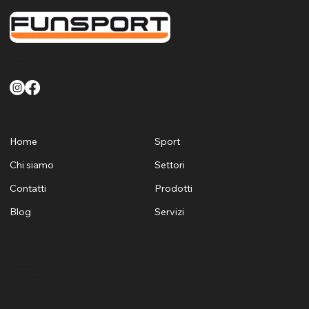
FunSport offre un servizio di qualità finalizzato a soddisfare le esigenze di tutti i clienti sia Pubblici che Privati per quanto riguarda la fornitura la posa e la manutenzione di attrezzature sportive
e ludiche per Sardegna
Menù
Home
Sport
Chi siamo
Settori
Contatti
Prodotti
Blog
Servizi
Contatti
+39 329 1624530
+39 3405969881
info@funsports.it
commerciale@funsports.it
Via Firenze 7 Selargius, 09047
Newsletter