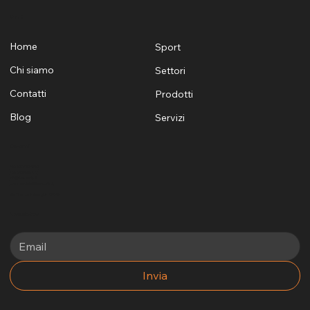
Menù
Home
Sport
Chi siamo
Settori
Contatti
Prodotti
Blog
Servizi
Contatti
+39 329 1624530
+39 3405969881
info@funsports.it
commerciale@funsports.it
Via Firenze 7 Selargius, 09047
Newsletter
Invia