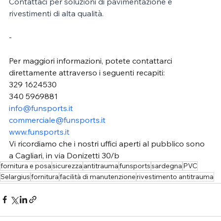
Contattaci per soluzioni di pavimentazione e 
rivestimenti di alta qualità. 
-
Per maggiori informazioni, potete contattarci 
direttamente attraverso i seguenti recapiti:
329 1624530
340 5969881
info@funsports.it
commerciale@funsports.it
www.funsports.it
Vi ricordiamo che i nostri uffici aperti al pubblico sono 
a Cagliari, in via Donizetti 30/b
fornitura e posa
sicurezza
antitrauma
funsports
sardegna
PVC
Selargius
fornitura
facilità di manutenzione
rivestimento antitrauma