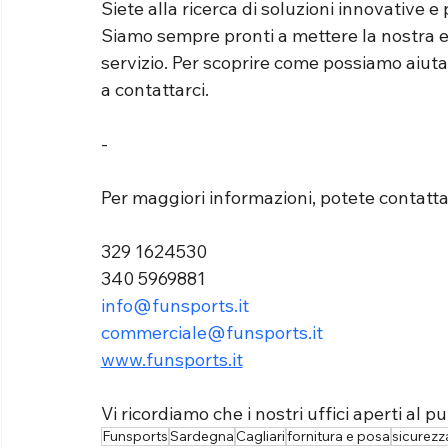
Siete alla ricerca di soluzioni innovative e 
Siamo sempre pronti a mettere la nostra es
servizio. Per scoprire come possiamo aiutar
a contattarci.
-
Per maggiori informazioni, potete contattar
329 1624530
340 5969881
info@funsports.it
commerciale@funsports.it
www.funsports.it
Vi ricordiamo che i nostri uffici aperti al p
Funsports
Sardegna
Cagliari
fornitura e posa
sicurezz