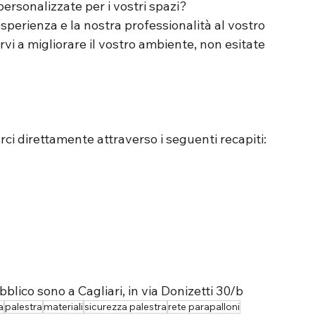
personalizzate per i vostri spazi? 
perienza e la nostra professionalità al vostro 
vi a migliorare il vostro ambiente, non esitate 
ci direttamente attraverso i seguenti recapiti:
ubblico sono a Cagliari, in via Donizetti 30/b
a
palestra
materiali
sicurezza palestra
rete parapalloni