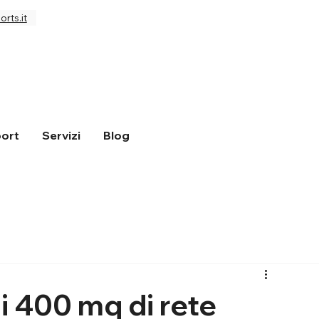
rts.it
ort
Servizi
Blog
i 400 mq di rete