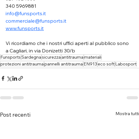
340 5969881
info@funsports.it
commerciale@funsports.it
www.funsports.it
Vi ricordiamo che i nostri uffici aperti al pubblico sono 
a Cagliari, in via Donizetti 30/b
Funsports
Sardegna
sicurezza
antitrauma
materiali
protezioni antitrauma
pannelli antitrauma
EN913
eco soft
Labosport
Mostra tutti
Post recenti