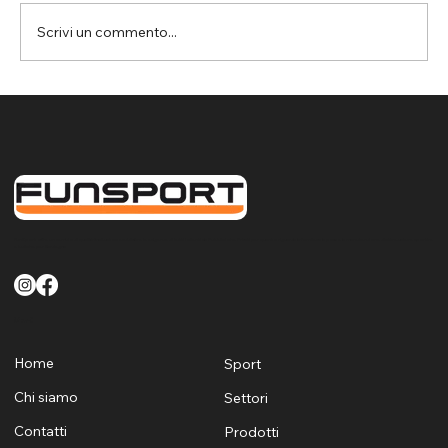
Scrivi un commento...
Barrali: installazione impianto volley e
porte da pallamano per campo
sportivo polivalente
FunSport offre un servizio di qualità finalizzato a soddisfare le esigenze di tutti i clienti sia Pubblici che Privati per quanto riguarda la fornitura la posa e la manutenzione di attrezzature sportive
e ludiche per Sardegna
Menù
Home
Sport
Chi siamo
Settori
Contatti
Prodotti