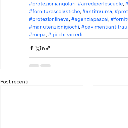
#protezioniangolari
, 
#arrediperlescuole
, 
#
#forniturescolastiche
, 
#antitrauma
, 
#prot
#protezioniineva
, 
#agenziapascai
, 
#fornit
#manutenzionigiochi
, 
#pavimentiantitra
#mepa
, 
#giochiearredi
.
Post recenti