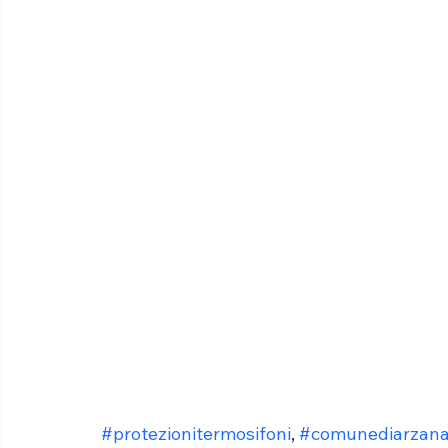
#protezionitermosifoni
, 
#comunediarzan