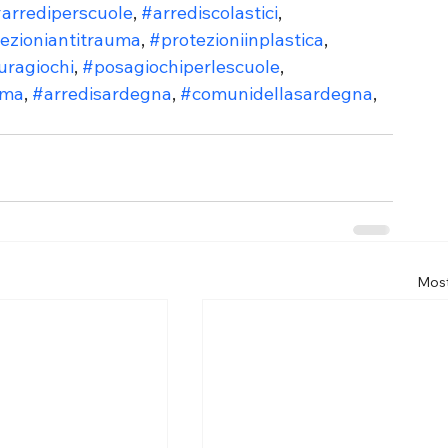
arrediperscuole
, 
#arrediscolastici
, 
ezioniantitrauma
, 
#protezioniinplastica
, 
uragiochi
, 
#posagiochiperlescuole
, 
uma
, 
#arredisardegna
, 
#comunidellasardegna
, 
Most