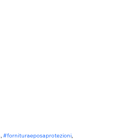
a
, 
#fornituraeposaprotezioni
, 