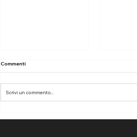
Commenti
Scrivi un commento...
Campo comunale di Nuxis:
Assemini: r
nuove porte da calcio
per la prot
regolamentari e panchine
controsoffi
protette
palestra d