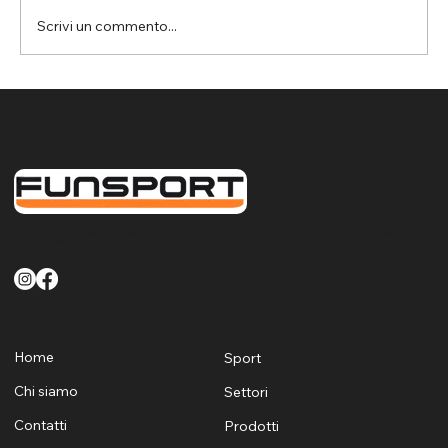
Scrivi un commento...
Assemini: rete parapalloni per la
protezione del controsoffitto nella
palestra da basket
FunSport offre un servizio di qualità finalizzato a soddisfare le esigenze di tutti i clienti sia Pubblici che Privati per quanto riguarda la fornitura la posa e la manutenzione di attrezzature sportive
e ludiche per Sardegna
Menù
Home
Sport
Chi siamo
Settori
Contatti
Prodotti