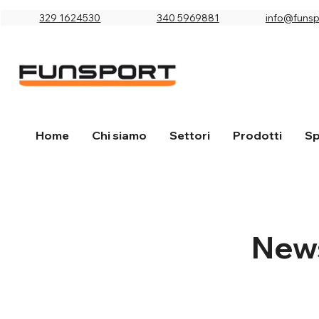
329 1624530
340 5969881
info@funspo
Home
Chi siamo
Settori
Prodotti
Sp
New