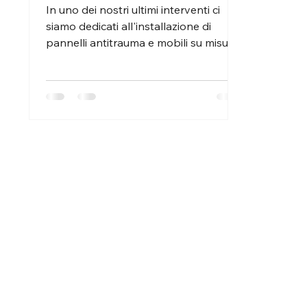
specialistiche di qualità
In uno dei nostri ultimi interventi ci
siamo dedicati all'installazione di
pannelli antitrauma e mobili su misura
per un'aula...