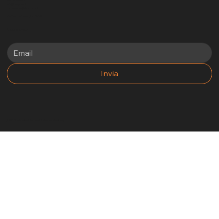
+39 3405969881
info@funsports.it
commerciale@funsports.it
Via Firenze 7 Selargius, 09047
Newsletter
Invia
2025 - Un altro sito internet di No Borders Business