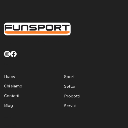
FunSport offre un servizio di qualità finalizzato a soddisfare le esigenze di tutti i clienti sia Pubblici che Privati per quanto riguarda la fornitura la posa e la manutenzione di attrezzature sportive
e ludiche per Sardegna
Menù
Home
Sport
Chi siamo
Settori
Contatti
Prodotti
Blog
Servizi
Contatti
+39 329 1624530