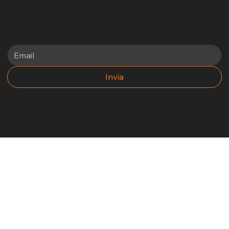
+39 3405969881
info@funsports.it
commerciale@funsports.it
Via Firenze 7 Selargius, 09047
Newsletter
Invia
2025 - Un altro sito internet di No Borders Business