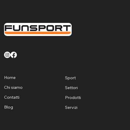
FunSport offre un servizio di qualità finalizzato a soddisfare le esigenze di tutti i clienti sia Pubblici che Privati per quanto riguarda la fornitura la posa e la manutenzione di attrezzature sportive
e ludiche per Sardegna
Menù
Home
Sport
Chi siamo
Settori
Contatti
Prodotti
Blog
Servizi
Contatti
+39 329 1624530