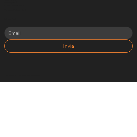
+39 3405969881
info@funsports.it
commerciale@funsports.it
Via Firenze 7 Selargius, 09047
Newsletter
Invia
2025 - Un altro sito internet di No Borders Business