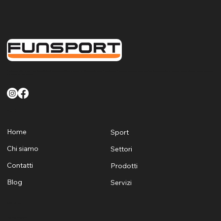
FunSport offre un servizio di qualità finalizzato a soddisfare le esigenze di tutti i clienti sia Pubblici che Privati per quanto riguarda la fornitura la posa e la manutenzione di attrezzature sportive
e ludiche per Sardegna
Menù
Home
Sport
Chi siamo
Settori
Contatti
Prodotti
Blog
Servizi
Contatti
+39 329 1624530