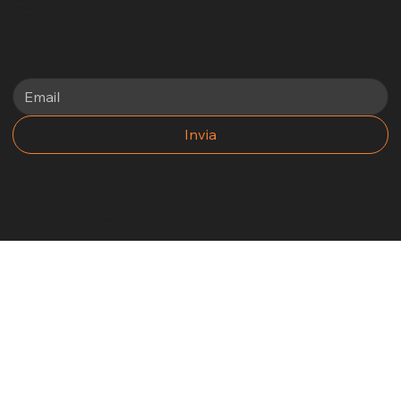
+39 3405969881
info@funsports.it
commerciale@funsports.it
Via Firenze 7 Selargius, 09047
Newsletter
Invia
2025 - Un altro sito internet di No Borders Business