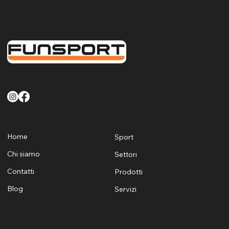
FunSport offre un servizio di qualità finalizzato a soddisfare le esigenze di tutti i clienti sia Pubblici che Privati per quanto riguarda la fornitura la posa e la manutenzione di attrezzature sportive
e ludiche per Sardegna
Menù
Home
Sport
Chi siamo
Settori
Contatti
Prodotti
Blog
Servizi
Contatti
+39 329 1624530