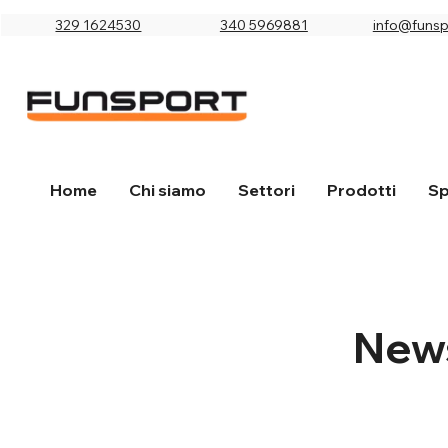
329 1624530
340 5969881
info@funspo
Home
Chi siamo
Settori
Prodotti
Sp
New