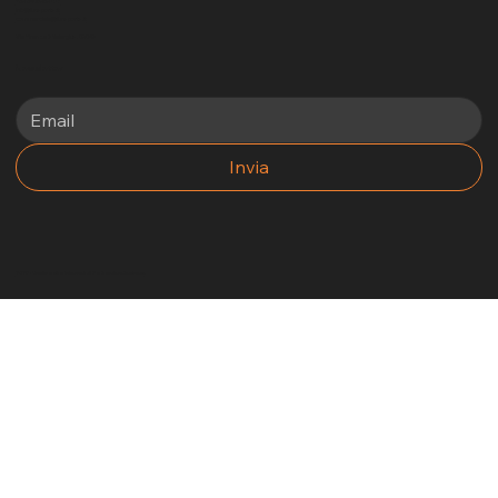
+39 3405969881
info@funsports.it
commerciale@funsports.it
Via Firenze 7 Selargius, 09047
Newsletter
Invia
2025 - Un altro sito internet di No Borders Business