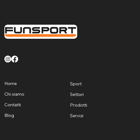
FunSport offre un servizio di qualità finalizzato a soddisfare le esigenze di tutti i clienti sia Pubblici che Privati per quanto riguarda la fornitura la posa e la manutenzione di attrezzature sportive
e ludiche per Sardegna
Menù
Home
Sport
Chi siamo
Settori
Contatti
Prodotti
Blog
Servizi
Contatti
+39 329 1624530