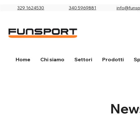
329 1624530
340 5969881
info@funspo
Home
Chi siamo
Settori
Prodotti
Sp
New