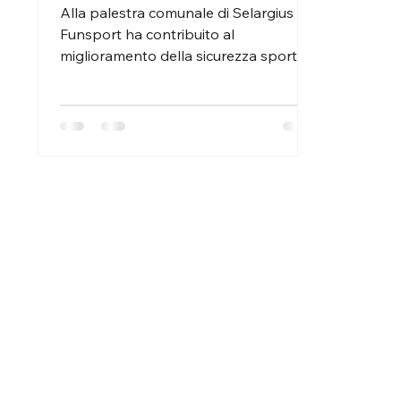
comunale
Alla palestra comunale di Selargius ,
Funsport ha contribuito al
miglioramento della sicurezza sportiva
fornendo protezioni antitrauma in EVA
sagomate a 45° , progettate per
ridurre il rischio di urti durante le
attività indoor. Si tratta di una fornitura
tecnica studiata per rivestire i cordoli e
le balaustre laterali, migliorando non
solo la sicurezza a bordo campo, ma
anche l’aspetto estetico complessivo
della struttura. Un intervento orientato
alla sicurezza Nelle palestr