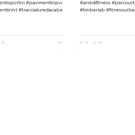
ntisportivi #pavimentiinpvc
#arredifitness #parcourb
ntiinlvt #tracciaturedacalcetto
#timberlab #fitnessurb
esportive...
#comunedioristano
#provinciadioristano...