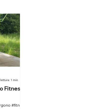
ettura: 1 min
o Fitness
rgono #fitness