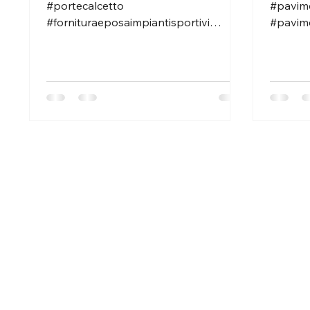
#portecalcetto
#pavime
#fornituraeposaimpiantisportivi
#pavime
#arredisportivi #provinciadicagliari
#rigatur
#provinciadioristano...