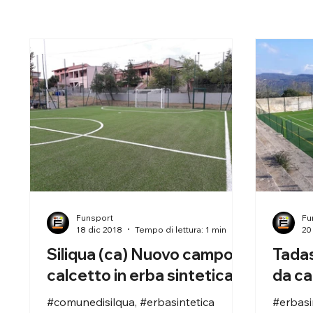
Funsport
Fu
18 dic 2018
Tempo di lettura: 1 min
20
Siliqua (ca) Nuovo campo
Tadas
calcetto in erba sintetica .
da ca
#comunedisilqua, #erbasintetica
#erbasi