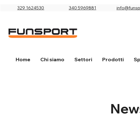
329 1624530
340 5969881
info@funspo
Home
Chi siamo
Settori
Prodotti
Sp
New