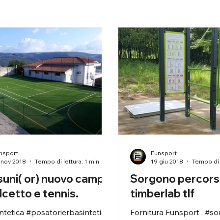
nsport
Funsport
 nov 2018
Tempo di lettura: 1 min
19 giu 2018
Tempo di l
uni( or) nuovo campo
Sorgono percors
lcetto e tennis.
timberlab tlf
ntetica #posatorierbasintetica
Fornitura Funsport . #so