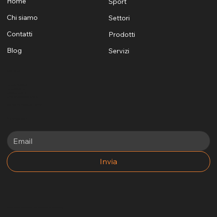
Home
Sport
Chi siamo
Settori
Contatti
Prodotti
Blog
Servizi
Contatti
+39 329 1624530
+39 3405969881
info@funsports.it
commerciale@funsports.it
Via Firenze 7 Selargius, 09047
Newsletter
Invia
2025 - Un altro sito internet di No Borders Business