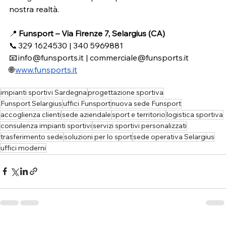
nostra realtà.
📍 
Funsport – Via Firenze 7, Selargius (CA)
📞 329 1624530 | 340 5969881 
📧 
info@funsports.it
 | 
commerciale@funsports.it
🌐 
www.funsports.it
impianti sportivi Sardegna
progettazione sportiva
Funsport Selargius
uffici Funsport
nuova sede Funsport
accoglienza clienti
sede aziendale
sport e territorio
logistica sportiva
consulenza impianti sportivi
servizi sportivi personalizzati
trasferimento sede
soluzioni per lo sport
sede operativa Selargius
uffici moderni