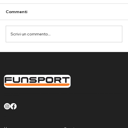
Commenti
Scrivi un commento...
Assemini: rete parapalloni per la
protezione del controsoffitto nella
palestra da basket
FunSport offre un servizio di qualità finalizzato a soddisfare le esigenze di tutti i clienti sia Pubblici che Privati per quanto riguarda la fornitura la posa e la manutenzione di attrezzature sportive
e ludiche per Sardegna
Menù